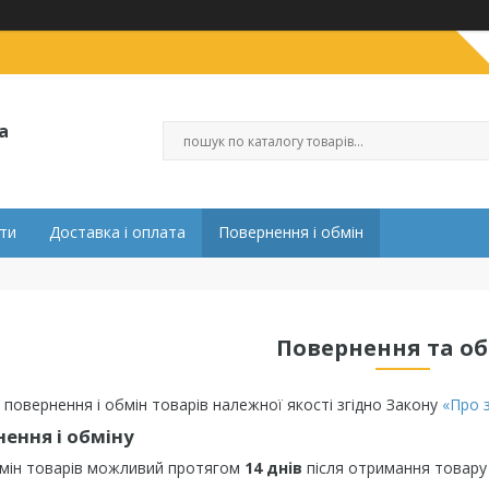
а
ти
Доставка і оплата
Повернення і обмін
Повернення та о
 повернення і обмін товарів належної якості згідно Закону
«Про 
ення і обміну
мін товарів можливий протягом
14 днів
після отримання товару