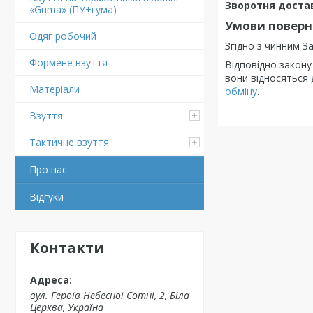
Зворотня доста
«Guma» (ПУ+гума)
Умови поверне
Одяг робочий
Згідно з чинним 
Формене взуття
Відповідно закон
вони відносяться 
Матеріали
обміну
.
Взуття
Тактичне взуття
Про нас
Відгуки
Контакти
вул. Героїв Небесної Сотні, 2, Біла
Церква, Україна