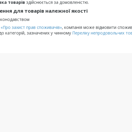
вка товарів
здійснюється за домовленістю.
ння для товарів належної якості
Законодавством
у
«Про захист прав споживачів»
, компанія може відмовити спожива
до категорій, зазначених у чинному
Переліку непродовольчих тов