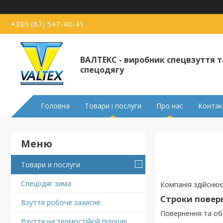
+380 (67) 547-40-41
ВАЛТЕКС - виробник спецвзуття т
спецодягу
Головна
Товари і послуги
Про нас
Контак
Товари и послуги
Спецодяг зима
Компанія здійснює
Строки поверн
Взуття робоче захисне
Повернення та об
Взуття на термостійкій підошві