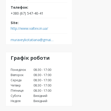
+380 (67) 547-40-41
http://www.valtex.in.ua/
muraveykotatiana@gmail.com
Графік роботи
Понеділок
08:30
17:00
Вівторок
08:30
17:00
Середа
08:30
17:00
Четвер
08:30
17:00
Пʼятниця
08:30
17:00
Субота
Вихідний
Неділя
Вихідний