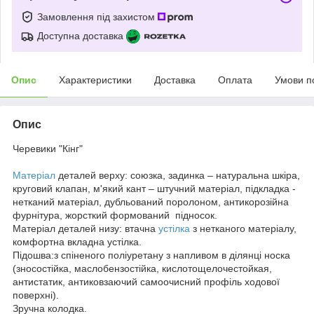
Замовлення під захистом
Доступна доставка
Опис
Характеристики
Доставка
Оплата
Умови п
Опис
Черевики "Кінг"
Матеріал
деталей верху: союзка, задинка – натуральна шкіра,
круговий клапан, м'який кант – штучний матеріал, підкладка -
нетканий матеріал, дубльований поролоном, антикорозійна
фурнітура, жорсткий формований підносок.
Матеріал деталей низу: втачна
устілка
з нетканого матеріалу,
комфортна вкладна устілка.
Підошва:з спіненого поліуретану з напливом в ділянці носка
(зносостійка, маслобензостійка, кислотощелочестойкая,
антистатик, антиковзаючий самоочисний профіль ходової
поверхні).
Зручна колодка.