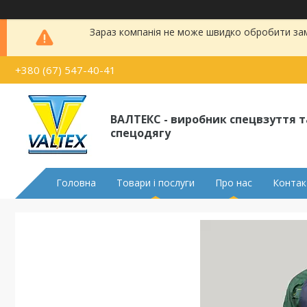
Зараз компанія не може швидко обробити замо
+380 (67) 547-40-41
ВАЛТЕКС - виробник спецвзуття т
спецодягу
Головна
Товари і послуги
Про нас
Контак