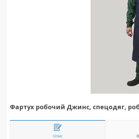
Фартух робочий Джинс, спецодяг, ро
Опис
Х