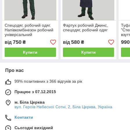
Спецодяг, робочий одяг.
Фартух робочий Джинс,
Туфл
Напівкомбінезон робочий
спецодяг, робочий одяг
"Сте
універсальний
взут
чоло
750
580
990
від
₴
від
₴
шкір
мет
Купити
Купити
Про нас
99% позитивних з 366 відгуків за рік
Працює з 07.12.2015
м. Біла Церква
вул. Героїв Небесної Сотні, 2, Біла Церква, Україна
Контакти
Сьогодні вихідний