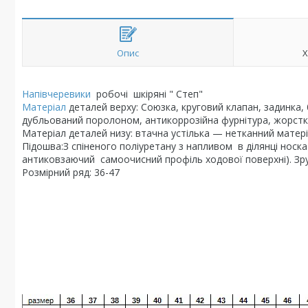
Опис
Х
Напівчеревики
робочі шкіряні " Степ"
Матеріал
деталей верху: Союзка, круговий клапан, задинка, 
дубльований поролоном, антикоррозійна фурнітура, жорстк
Матеріал деталей низу: втачна устілька — нетканний мате
Підошва:З спіненого поліуретану з напливом в ділянці носка
антиковзаючий самоочисний профіль ходової поверхні). Зр
Розмірний ряд: 36-47