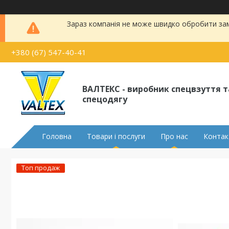
Зараз компанія не може швидко обробити замо
+380 (67) 547-40-41
ВАЛТЕКС - виробник спецвзуття т
спецодягу
Головна
Товари і послуги
Про нас
Контак
Топ продаж