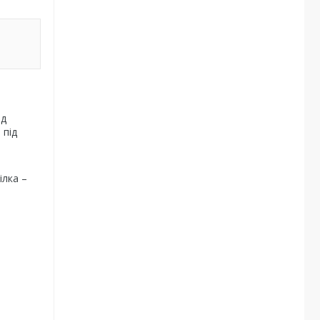
ід
 під
ілка –