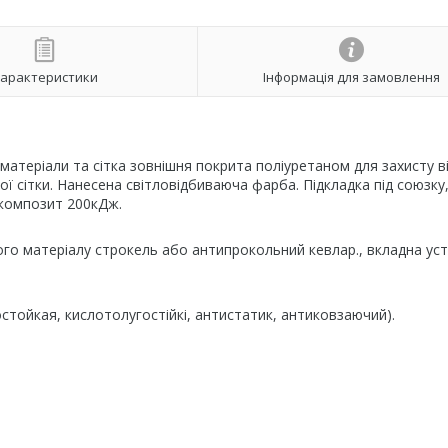
арактеристики
Інформація для замовлення
 матеріали та сітка зовнішня покрита поліуретаном для захисту в
ї сітки. Нанесена світловідбиваюча фарба. Підкладка під союзку,
о композит 200кДж.
ого матеріалу строкель або антипрокольний кевлар., вкладна уст
тойкая, кислотолугостійкі, антистатик, антиковзаючий).