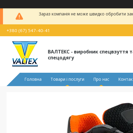
Зараз компанія не може швидко обробити замо
+380 (67) 547-40-41
ВАЛТЕКС - виробник спецвзуття т
спецодягу
Головна
Товари і послуги
Про нас
Контак