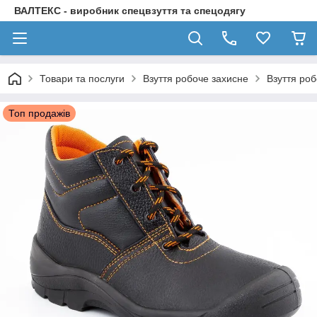
ВАЛТЕКС - виробник спецвзуття та спецодягу
Товари та послуги
Взуття робоче захисне
Взуття роб
Топ продажів