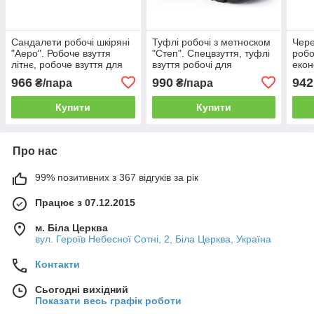
Сандалети робочі шкіряні
Туфлі робочі з метноском
Чере
"Аеро". Робоче взуття
"Степ". Спецвзуття, туфлі
робо
літнє, робоче взуття для
взуття робочі для
екон
чоловіків і жінок
чоловіків,напівчеревики
робо
966
990
942
₴/пара
₴/пара
шкіряні захисні "Степ"з
жіно
метноском
Купити
Купити
Про нас
99% позитивних з 367 відгуків за рік
Працює з 07.12.2015
м. Біла Церква
вул. Героїв Небесної Сотні, 2, Біла Церква, Україна
Контакти
Сьогодні вихідний
Показати весь графік роботи