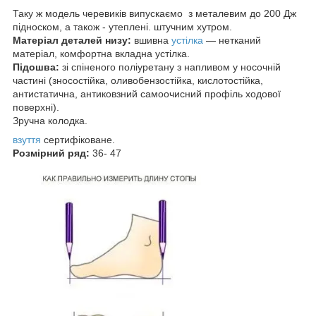
Таку ж модель черевиків випускаємо з металевим до 200 Дж
підноском, а також - утеплені. штучним хутром.
Матеріал деталей низу:
вшивна
устілка
— нетканий
матеріал, комфортна вкладна устілка.
Підошва:
зі спіненого поліуретану з напливом у носочній
частині (зносостійка, оливобензостійка, кислотостійка,
антистатична, антиковзний самоочисний профіль ходової
поверхні).
Зручна колодка.
взуття
сертифіковане.
Розмірний ряд:
36- 47