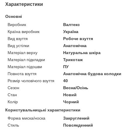
Характеристики
Основні
Виробник
Валтекс
Країна виробник
Україна
Вид взуття
Робоче взуття
Вид устілки
Анатомічна
Матеріал верху
Натуральна шкіра
Матеріал підкладки
Трикотаж
Матеріал підошви
ПУ
Повнота взуття
Анатомічна будова колодки
Розмір чоловічого взуття
40
Сезон
Весна/Осінь
Стан
Новий
Колір
Чорний
Користувальницькі характеристики
Форма миска/носка
Закруглений
Стиль
Повсякденний