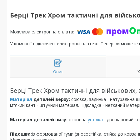
Берці Трек Хром тактичні для військо
У компанії підключені електронні платежі. Тепер ви можете
Опис
Х
Берці Трек Хром тактичні для військових, 
Матеріал
деталей верху:
союзка, задинка - натуральна шк
м"який кант - штучний матеріал. Підкладка - нетканий мате
Матеріал деталей низу:
основна
устілка
- двошаровий ком
Підошва:
із формованої гуми (зносостійка, стійка до ковзан
Можливе утеплення.