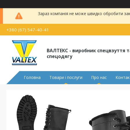
Зараз компанія не може швидко обробити замо
+380 (67) 547-40-41
ВАЛТЕКС - виробник спецвзуття т
спецодягу
Головна
Товари і послуги
Про нас
Контак