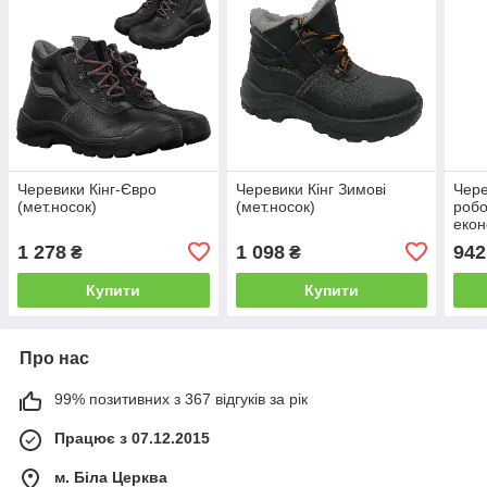
Черевики Кінг-Євро
Черевики Кінг Зимові
Чере
(мет.носок)
(мет.носок)
робо
екон
робо
1 278
1 098
942
₴
₴
жіно
Купити
Купити
Про нас
99% позитивних з 367 відгуків за рік
Працює з 07.12.2015
м. Біла Церква