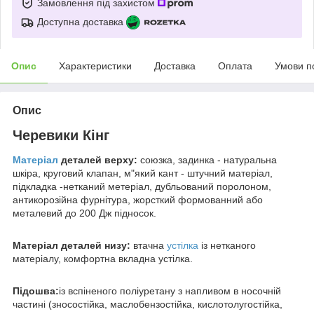
Замовлення під захистом
Доступна доставка
Опис
Характеристики
Доставка
Оплата
Умови п
Опис
Черевики Кінг
Матеріал
деталей верху:
союзка, задинка - натуральна
шкіра, круговий клапан, м"який кант - штучний матеріал,
підкладка -нетканий метеріал, дубльований поролоном,
антикорозійна фурнітура, жорсткий формованний або
металевий до 200 Дж підносок.
Матеріал деталей низу:
втачна
устілка
із нетканого
матеріалу, комфортна вкладна устілка.
Підошва:
із вспіненого поліуретану з напливом в носочній
частині (зносостійка, маслобензостійка, кислотолугостійка,