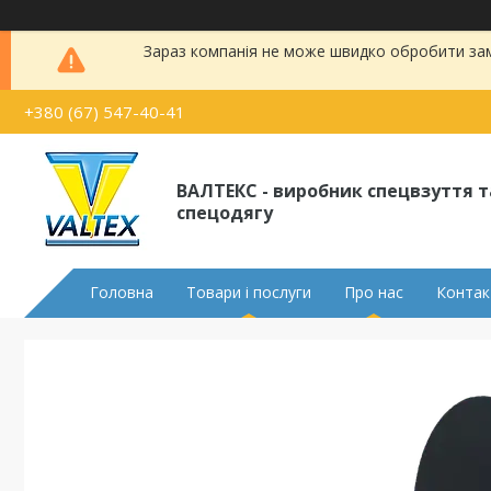
Зараз компанія не може швидко обробити замо
+380 (67) 547-40-41
ВАЛТЕКС - виробник спецвзуття т
спецодягу
Головна
Товари і послуги
Про нас
Контак